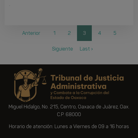
.
Anterior
1
2
3
4
5
Siguiente
Last ›
Miguel Hidalgo, No. 215, Centro, Oaxaca de Juárez, Oax.
C.P. 68000
Horario de atención: Lunes a Viernes de 09 a 16 horas