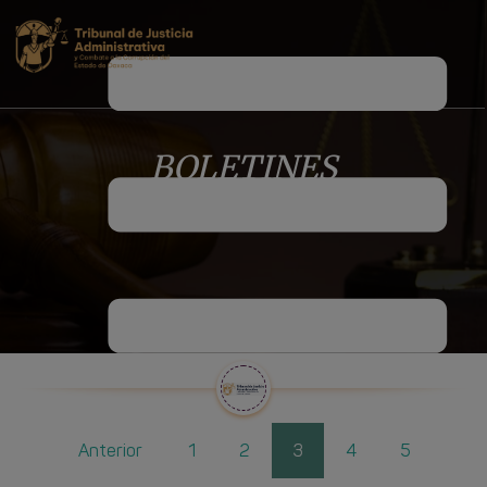
BOLETINES
Anterior
1
2
3
4
5