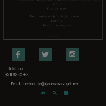
Line: 67
Function: index
File: /home/admintja/public_html/index.php
Line: 315
Function: require_once
Visitas
-->
Teléfono:
(951) 6840763
Email: presidencia@tjaccoaxaca.gob.mx