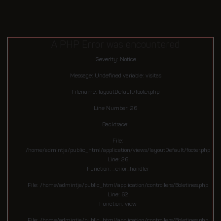
A PHP Error was encountered
Severity: Notice
Message: Undefined variable: visitas
Filename: layoutDefault/footer.php
Line Number: 26
Backtrace:
File:
/home/admintja/public_html/application/views/layoutDefault/footer.php
Line: 26
Function: _error_handler
File: /home/admintja/public_html/application/controllers/Boletines.php
Line: 62
Function: view
File: /home/admintja/public_html/application/controllers/Boletines.php