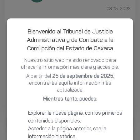
03-15-2023
ACUERDO GENERAL AG/TJAO/2/2023 DEL PLENO
Bienvenido al Tribunal de Justicia
DEL TRIBUNAL DE JUSTICIA ADMINISTRATIVA DEL
Administrativa y de Combate a la
ESTADO DE OAXACA, MEDIANTE EL CUAL SE
Corrupción del Estado de Oaxaca
MODIFICA EL CALENDARIO OFICIAL DEL TRIBUNAL DE
Nuestro sitio web ha sido renovado para
JUSTICIA ADMINISTRATIVA DEL ESTADO DE
ofrecerle información más clara y accesible.
OAXACA, CORRESPONDIENTE AL AÑO DOS MIL
A partir del
25 de septiembre de 2025
,
VEINTITRÉS.
encontrarás aquí la información más
actualizada.
.
Mientras tanto, puedes:
Explorar la nueva página, con los primeros
contenidos disponibles.
Acceder a la página anterior, con la
información histórica.