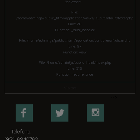
Backtrace:
File:
/home/admintja/public_html/application/views/layoutDefault/footer.php
Line: 26
Function: _error_handler
File: /home/admintja/public_html/application/controllers/Noticia.php
Line: 97
Function: view
File: /home/admintja/public_html/index.php
Line: 315
Function: require_once
Visitas
-->
Teléfono:
(951) 6840763