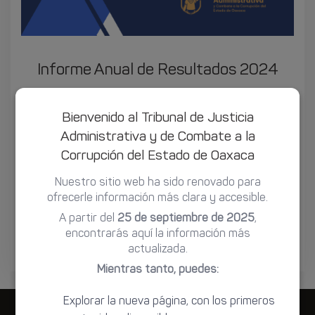
Informe Anual de Resultados 2024
01-20-2025
Bienvenido al Tribunal de Justicia
Informe anual de resultados del Tribunal de Justicia
Administrativa y de Combate a la
Administrativa y Combate a la Corrupción del Estado
Corrupción del Estado de Oaxaca
de Oaxaca (TJACCO).
Nuestro sitio web ha sido renovado para
ofrecerle información más clara y accesible.
Descargar documento completo:
Informe Anual de
A partir del
25 de septiembre de 2025
,
Resultados 2024.pdf
encontrarás aquí la información más
actualizada.
Mientras tanto, puedes:
Explorar la nueva página, con los primeros