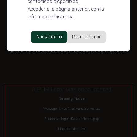
contenidos disponibles.
Acceder a la página anterior, con la
información histórica.
Miguel Hidalgo, No. 215, Centro, Oaxaca de Juárez, Oax.
Nueva página
Página anterior
C.P. 68000
Horario de atención: Lunes a Viernes de 09 a 16 horas
A PHP Error was encountered
Severity: Notice
Message: Undefined variable: visitas
Filename: layoutDefault/footer.php
Line Number: 26